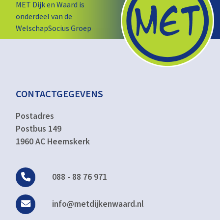
MET Dijk en Waard is
onderdeel van de
WelschapSocius Groep
CONTACTGEGEVENS
Postadres
Postbus 149
1960 AC Heemskerk
088 - 88 76 971
info@metdijkenwaard.nl