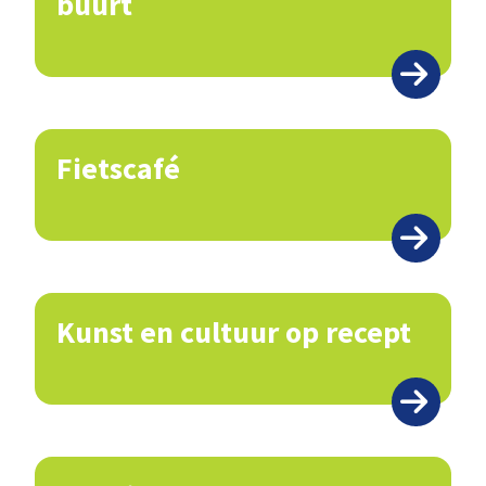
buurt
Fietscafé
Kunst en cultuur op recept