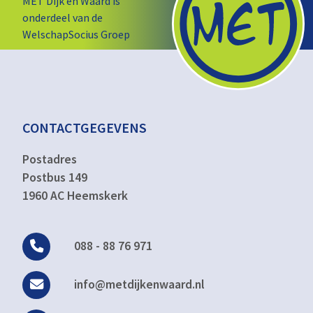
MET Dijk en Waard is
onderdeel van de
WelschapSocius Groep
CONTACTGEGEVENS
Postadres
Postbus 149
1960 AC Heemskerk
088 - 88 76 971
info@metdijkenwaard.nl