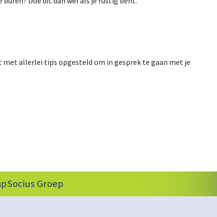
e buren? Doe dit dan wel als je rustig bent.
et allerlei tips opgesteld om in gesprek te gaan met je
pSocius Groep