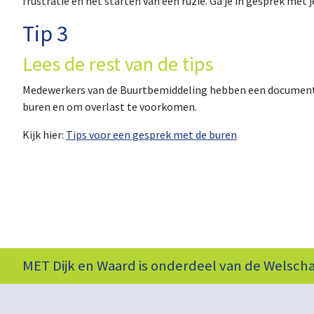
frustratie en het starten van een ruzie. Ga je in gesprek met j
Tip 3
Lees de rest van de tips
Medewerkers van de Buurtbemiddeling hebben een document m
buren en om overlast te voorkomen.
Kijk hier:
Tips voor een gesprek met de buren
MET Dijk en Waard is onderdeel van de
Welscha