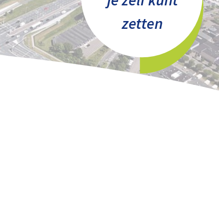
je zelf kunt
zetten